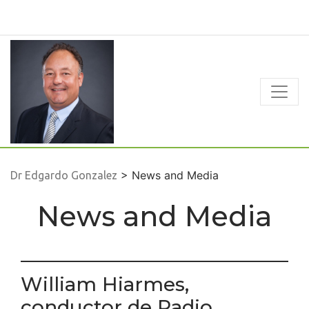
Skip
to
content
> News and Media
Dr Edgardo Gonzalez
News and Media
William Hiarmes,
conductor de Radio